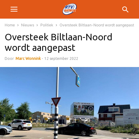
Home
Nieuws
Politiek
Oversteek Biltlaan-Noord wordt aangepast
Oversteek Biltlaan-Noord
wordt aangepast
Door
Marc Wonnink
-
12 september 2022