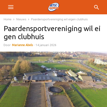
Home
Nieuws
Paardensportvereniging wil eigen clubhuis
Paardensportvereniging wil ei
gen clubhuis
Door
Marianne Abels
-
14 januari 2026