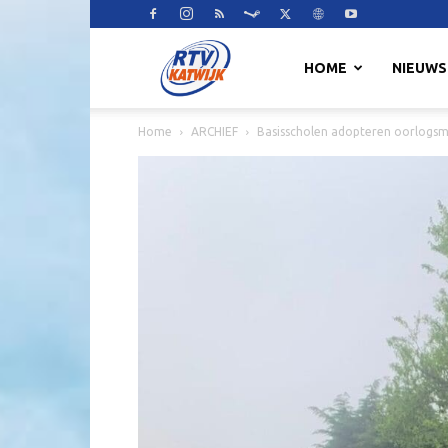
RTV
HOME
NIEUWS
Home
ARCHIEF
Basisscholen adopteren oorlog
Katwijk