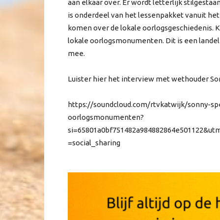
aan elkaar over. Er wordt letterlijk stilgest
is onderdeel van het lessenpakket vanuit he
komen over de lokale oorlogsgeschiedenis. 
lokale oorlogsmonumenten. Dit is een landeli
mee.
Luister hier het interview met wethouder So
https://soundcloud.com/rtvkatwijk/sonny-s
oorlogsmonumenten?
si=65801a0bf751482a984882864e501122&u
=social_sharing