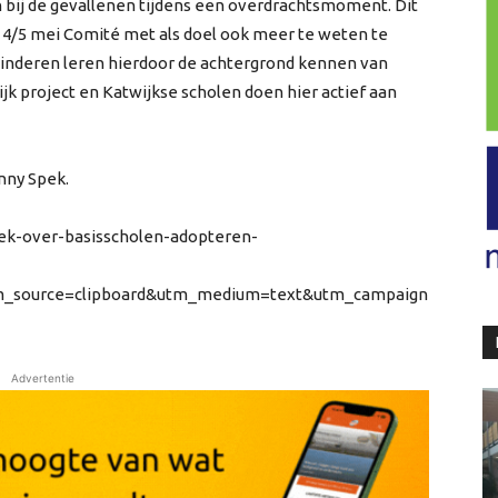
aan bij de gevallenen tijdens een overdrachtsmoment. Dit
t 4/5 mei Comité met als doel ook meer te weten te
Kinderen leren hierdoor de achtergrond kennen van
jk project en Katwijkse scholen doen hier actief aan
nny Spek.
pek-over-basisscholen-adopteren-
tm_source=clipboard&utm_medium=text&utm_campaign
Advertentie