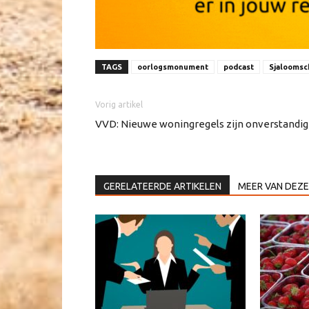
TAGS
oorlogsmonument
podcast
Sjaloomsc
Vorig artikel
VVD: Nieuwe woningregels zijn onverstandig
GERELATEERDE ARTIKELEN
MEER VAN DEZE