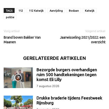
TAGS
112
112 Katwijk
Aanrijding
Boslaan
Katwijk
politie
Vorig artikel
Volgend artikel
Brand boven Bakker Van
Jaarwisseling 2021/2022: een
Maanen
overzicht
GERELATEERDE ARTIKELEN
Bezorgde burgers overhandigen
ruim 500 handtekeningen tegen
komst Eli Lilly
7 augustus 2026
Drukke braderie tijdens Feestweek
Rijnsburg