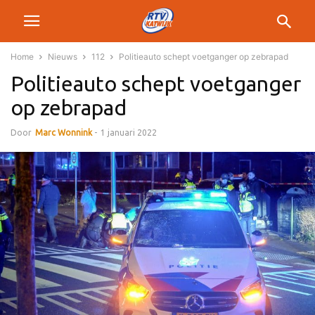
Home
Nieuws
112
Politieauto schept voetganger op zebrapad
Politieauto schept voetganger
op zebrapad
Door
Marc Wonnink
-
1 januari 2022