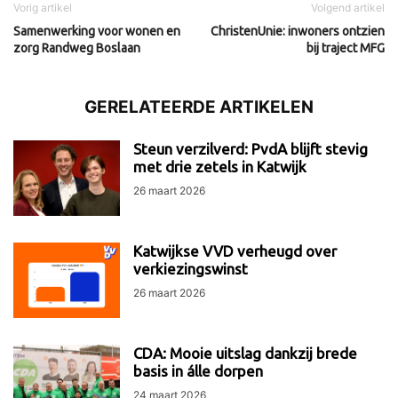
Vorig artikel
Volgend artikel
Samenwerking voor wonen en
ChristenUnie: inwoners ontzien
zorg Randweg Boslaan
bij traject MFG
GERELATEERDE ARTIKELEN
Steun verzilverd: PvdA blijft stevig
met drie zetels in Katwijk
26 maart 2026
Katwijkse VVD verheugd over
verkiezingswinst
26 maart 2026
CDA: Mooie uitslag dankzij brede
basis in álle dorpen
24 maart 2026