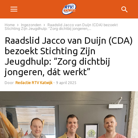
Home
Ingezonden
Raadslid Jacco van Duijn (CDA) bezoekt
Stichting Zijn Jeugdhulp: “Zorg dichtbij jongeren,...
Raadslid Jacco van Duijn (CDA)
bezoekt Stichting Zijn
Jeugdhulp: “Zorg dichtbij
jongeren, dát werkt”
Door
Redactie RTV Katwijk
-
9 april 2025