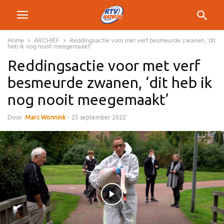
Home
ARCHIEF
Reddingsactie voor met verf besmeurde zwanen, ‘dit
heb ik nog nooit meegemaakt’
Reddingsactie voor met verf
besmeurde zwanen, ‘dit heb ik
nog nooit meegemaakt’
Door
Marc Wonnink
-
23 september 2022