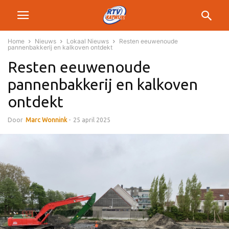
Home
Nieuws
Lokaal Nieuws
Resten eeuwenoude
pannenbakkerij en kalkoven ontdekt
Resten eeuwenoude
pannenbakkerij en kalkoven
ontdekt
Door
Marc Wonnink
-
25 april 2025