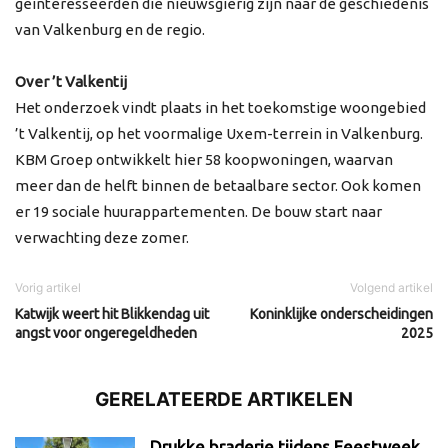
geïnteresseerden die nieuwsgierig zijn naar de geschiedenis
van Valkenburg en de regio.
Over ’t Valkentij
Het onderzoek vindt plaats in het toekomstige woongebied
’t Valkentij, op het voormalige Uxem-terrein in Valkenburg.
KBM Groep ontwikkelt hier 58 koopwoningen, waarvan
meer dan de helft binnen de betaalbare sector. Ook komen
er 19 sociale huurappartementen. De bouw start naar
verwachting deze zomer.
Vorig artikel
Volgend artikel
Katwijk weert hit Blikkendag uit
Koninklijke onderscheidingen
angst voor ongeregeldheden
2025
GERELATEERDE ARTIKELEN
Drukke braderie tijdens Feestweek