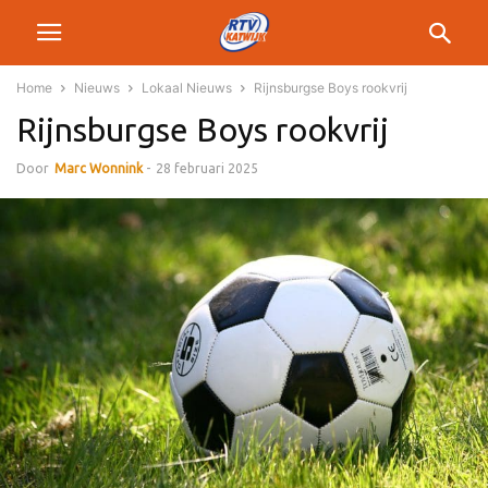
Home
Nieuws
Lokaal Nieuws
Rijnsburgse Boys rookvrij
Rijnsburgse Boys rookvrij
Door
Marc Wonnink
-
28 februari 2025