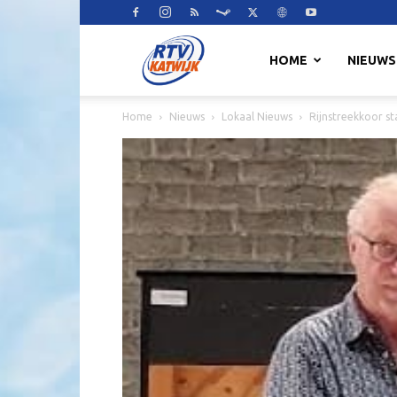
RTV
HOME
NIEUWS
Home
Nieuws
Lokaal Nieuws
Rijnstreekkoor st
Katwijk