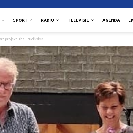
SPORT
RADIO
TELEVISIE
AGENDA
LI
art project The Crucifixion