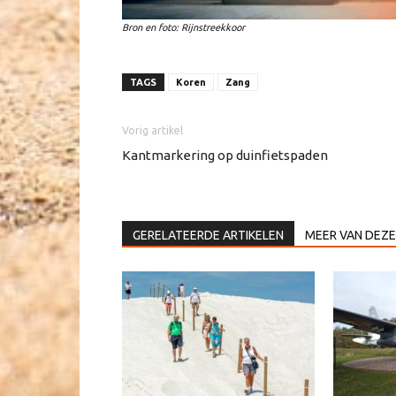
Bron en foto: Rijnstreekkoor
TAGS
Koren
Zang
Vorig artikel
Kantmarkering op duinfietspaden
GERELATEERDE ARTIKELEN
MEER VAN DEZE