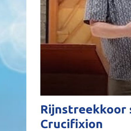
Rijnstreekkoor 
Crucifixion