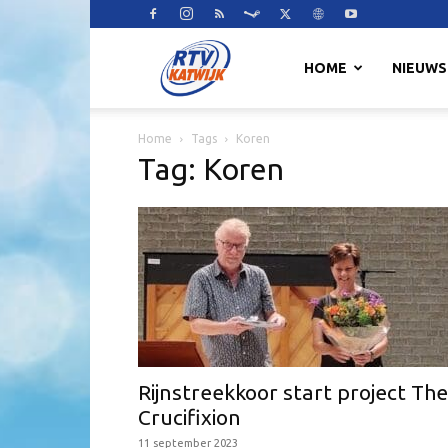
RTV
HOME
NIEUWS
Home
Tags
Koren
Katwijk
Tag: Koren
Rijnstreekkoor start project The
Crucifixion
11 september 2023