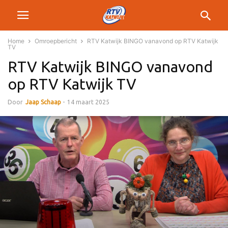
Home
Omroepbericht
RTV Katwijk BINGO vanavond op RTV Katwijk
TV
RTV Katwijk BINGO vanavond
op RTV Katwijk TV
Door
Jaap Schaap
-
14 maart 2025