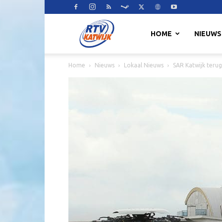
RTV
HOME
NIEUWS
Home
Nieuws
Lokaal Nieuws
SAR Katwijk teru
Katwijk