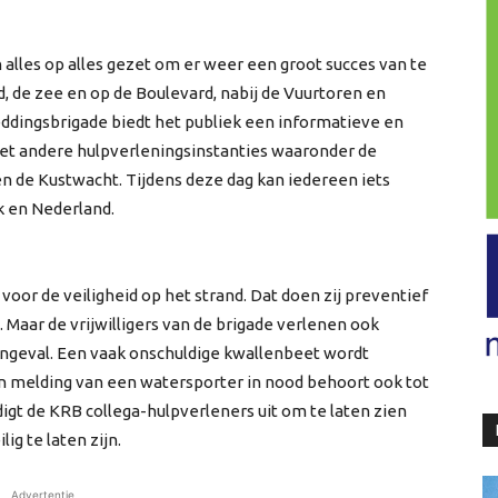
alles op alles gezet om er weer een groot succes van te
d, de zee en op de Boulevard, nabij de Vuurtoren en
Reddingsbrigade biedt het publiek een informatieve en
et andere hulpverleningsinstanties waaronder de
n de Kustwacht. Tijdens deze dag kan iedereen iets
k en Nederland.
 voor de veiligheid op het strand. Dat doen zij preventief
 Maar de vrijwilligers van de brigade verlenen ook
 ongeval. Een vaak onschuldige kwallenbeet wordt
n melding van een watersporter in nood behoort ook tot
igt de KRB collega-hulpverleners uit om te laten zien
ig te laten zijn.
Advertentie