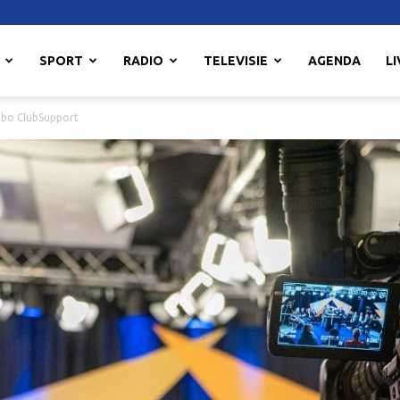
SPORT
RADIO
TELEVISIE
AGENDA
LI
abo ClubSupport