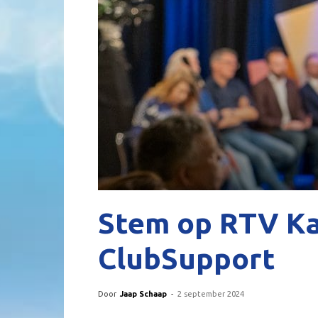
Stem op RTV Ka
ClubSupport
Door
Jaap Schaap
-
2 september 2024