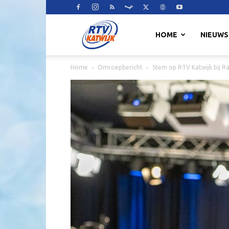
RTV
HOME
NIEUWS
Home
Omroepbericht
Stem op RTV Katwijk bij R
Katwijk