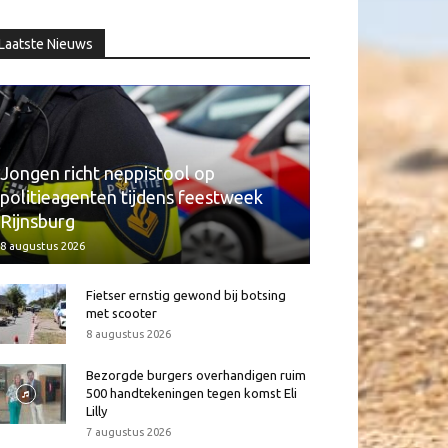
Laatste Nieuws
Jongen richt neppistool op
politieagenten tijdens feestweek
Rijnsburg
8 augustus 2026
Fietser ernstig gewond bij botsing
met scooter
8 augustus 2026
Bezorgde burgers overhandigen ruim
500 handtekeningen tegen komst Eli
Lilly
7 augustus 2026