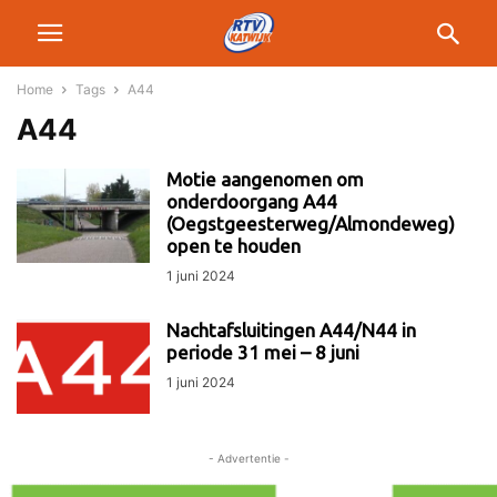
Home
Tags
A44
A44
Motie aangenomen om
onderdoorgang A44
(Oegstgeesterweg/Almondeweg)
open te houden
1 juni 2024
Nachtafsluitingen A44/N44 in
periode 31 mei – 8 juni
1 juni 2024
- Advertentie -