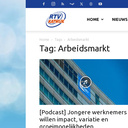
RTV
HOME
NIEUWS
Home
Tags
Arbeidsmarkt
Katwijk
Tag: Arbeidsmarkt
[Podcast] Jongere werknemers
willen impact, variatie en
groeimogelijkheden