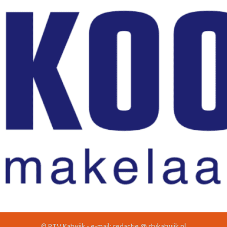
© RTV Katwijk - e-mail: redactie @ rtvkatwijk.nl