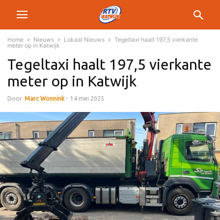
Home
Nieuws
Lokaal Nieuws
Tegeltaxi haalt 197,5 vierkante
meter op in Katwijk
Tegeltaxi haalt 197,5 vierkante
meter op in Katwijk
Door
Marc Wonnink
-
14 mei 2025