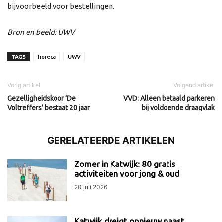
bijvoorbeeld voor bestellingen.
Bron en beeld: UWV
TAGS
horeca
UWV
Vorig artikel
Volgend artikel
Gezelligheidskoor ‘De
VVD: Alleen betaald parkeren
Voltreffers’ bestaat 20 jaar
bij voldoende draagvlak
GERELATEERDE ARTIKELEN
Zomer in Katwijk: 80 gratis
activiteiten voor jong & oud
20 juli 2026
Katwijk dreigt opnieuw naast