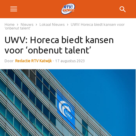
Home
Nieuws
Lokaal Nieuws
UWV: Horeca biedt kansen voor
‘onbenut talent’
UWV: Horeca biedt kansen
voor ‘onbenut talent’
Door
Redactie RTV Katwijk
-
17 augustus 2023