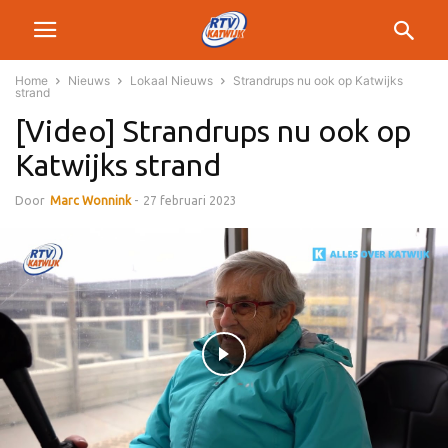
Home
Nieuws
Lokaal Nieuws
Strandrups nu ook op Katwijks
strand
[Video] Strandrups nu ook op
Katwijks strand
Door
Marc Wonnink
-
27 februari 2023