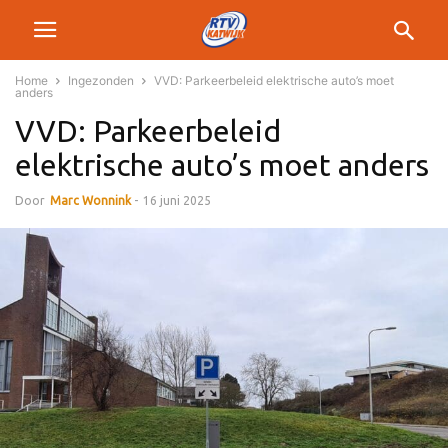
Home
Ingezonden
VVD: Parkeerbeleid elektrische auto’s moet
anders
VVD: Parkeerbeleid
elektrische auto’s moet anders
Door
Marc Wonnink
-
16 juni 2025