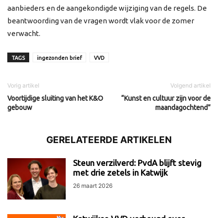
aanbieders en de aangekondigde wijziging van de regels. De
beantwoording van de vragen wordt vlak voor de zomer
verwacht.
TAGS
ingezonden brief
VVD
Vorig artikel
Volgend artikel
Voortijdige sluiting van het K&O
“Kunst en cultuur zijn voor de
gebouw
maandagochtend”
GERELATEERDE ARTIKELEN
Steun verzilverd: PvdA blijft stevig
met drie zetels in Katwijk
26 maart 2026