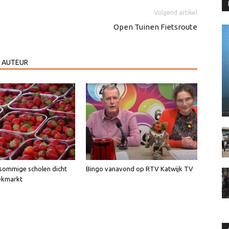
te
Volgend artikel
verlagen.
Open Tuinen Fietsroute
 AUTEUR
sommige scholen dicht
Bingo vanavond op RTV Katwijk TV
ekmarkt