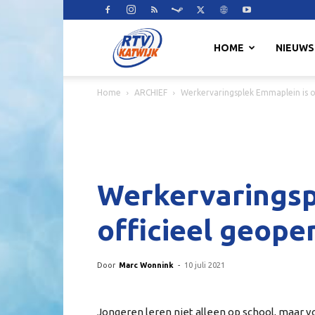
RTV
HOME
NIEUWS
Home
ARCHIEF
Werkervaringsplek Emmaplein is of
Katwijk
Werkervaringsp
officieel geopen
Door
Marc Wonnink
-
10 juli 2021
Jongeren leren niet alleen op school, maar 