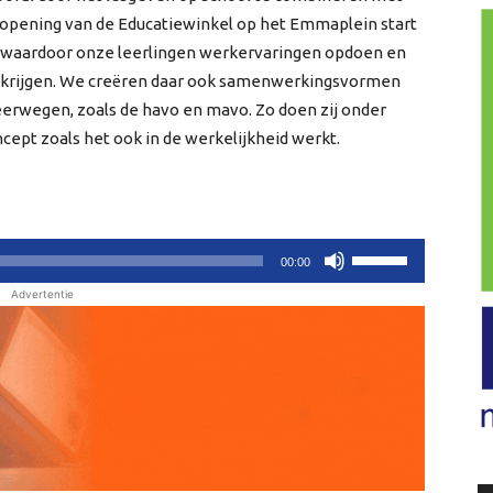
 de opening van de Educatiewinkel op het Emmaplein start
 waardoor onze leerlingen werkervaringen opdoen en
l krijgen. We creëren daar ook samenwerkingsvormen
eerwegen, zoals de havo en mavo. Zo doen zij onder
cept zoals het ook in de werkelijkheid werkt.
Gebruik
00:00
Omhoog/Omlaag
Advertentie
pijltoetsen
om
het
volume
te
verhogen
of