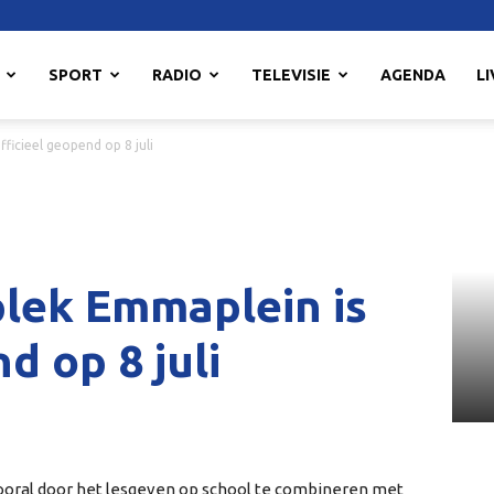
SPORT
RADIO
TELEVISIE
AGENDA
LI
ficieel geopend op 8 juli
lek Emmaplein is
d op 8 juli
vooral door het lesgeven op school te combineren met