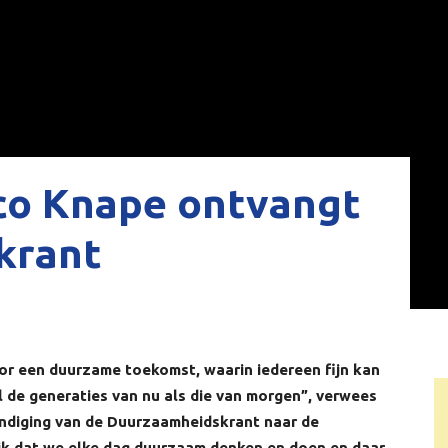
co Knape ontvangt
krant
or een duurzame toekomst, waarin iedereen fijn kan
 de generaties van nu als die van morgen”, verwees
ndiging van de Duurzaamheidskrant naar de
ijk dat we elke dag duurzaam denken en doen en daar