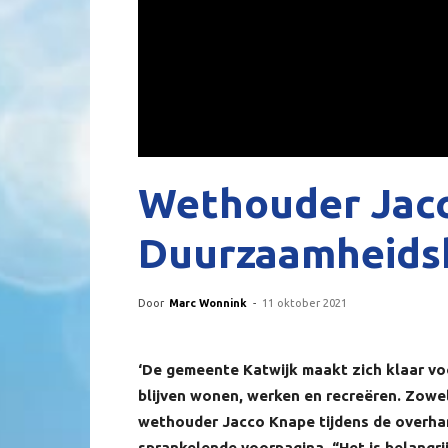
Wethouder Jac
Duurzaamheids
Door
Marc Wonnink
-
11 oktober 2021
‘De gemeente Katwijk maakt zich klaar vo
blijven wonen, werken en recreëren. Zowel
wethouder Jacco Knape tijdens de overha
sprankelende voorpagina. “Het is belangr