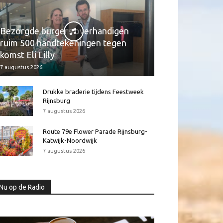
Bezorgde burgers overhandigen
ruim 500 handtekeningen tegen
komst Eli Lilly
7 augustus 2026
Drukke braderie tijdens Feestweek
Rijnsburg
7 augustus 2026
Route 79e Flower Parade Rijnsburg-
Katwijk-Noordwijk
7 augustus 2026
Nu op de Radio