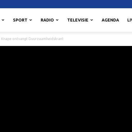
SPORT
RADIO
TELEVISIE
AGENDA
LI
 Knape ontvangt Duurzaamheidskrant