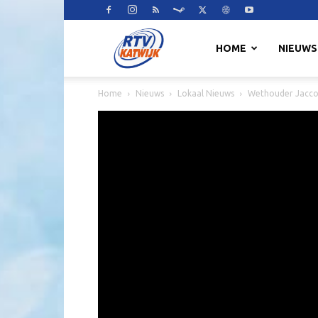
RTV
HOME
NIEUWS
Home
Nieuws
Lokaal Nieuws
Wethouder Jacco
Katwijk