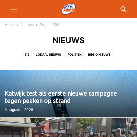
Home
Nieuws
Pagina 503
NIEUWS
112
LOKAAL NIEUWS
POLITIEK
REGIO NIEUWS
Katwijk test als eerste nieuwe campagne
tegen peuken op strand
6 augustus 2026