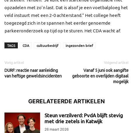
opzadelen met zo’n last. Dat is alsof je een voetbalploeg het
veld instuurt met een 2-0 achterstand.” Het college heeft
toegezegd zich in te spannen het eerder genoemde
parkeeronderzoek op tijd op te sturen. Het CDA wacht af.
TAGS
CDA
cultuurbedrijf
ingezonden brief
Vorig artikel
Volgend artikel
DURF: reactie naar aanleiding
Vanaf 5 juni ook aangifte
van heftige geweldsincidenten
geboorte en overlijden digitaal
mogelijk
GERELATEERDE ARTIKELEN
Steun verzilverd: PvdA blijft stevig
met drie zetels in Katwijk
26 maart 2026