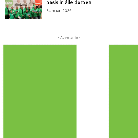
basis in álle dorpen
24 maart 2026
- Advertentie -