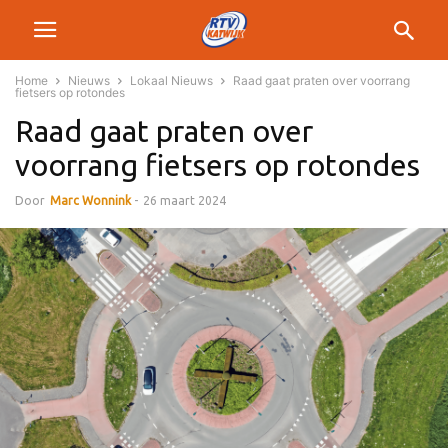
Home
Nieuws
Lokaal Nieuws
Raad gaat praten over voorrang
fietsers op rotondes
Raad gaat praten over
voorrang fietsers op rotondes
Door
Marc Wonnink
-
26 maart 2024