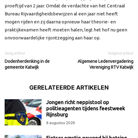
proeftijd van 2 jaar. Omdat de verdachte van het Centraal
Bureau Rijvaardigheidsbewijzen al een jaar niet heeft
mogen rijden en zij daarna opnieuw haar theorie- en
praktijkexamen heeft moeten halen, legt het hof nu geen
onvoorwaardelijke rijontzegging aan haar op.
Vorig artikel
Volgend artikel
Dodenherdenking in de
Algemene Ledenvergadering
gemeente Katwijk
Vereniging RTV Katwijk
GERELATEERDE ARTIKELEN
Jongen richt neppistool op
politieagenten tijdens feestweek
Rijnsburg
8 augustus 2026
Fietser ernstig gewond bij botsing