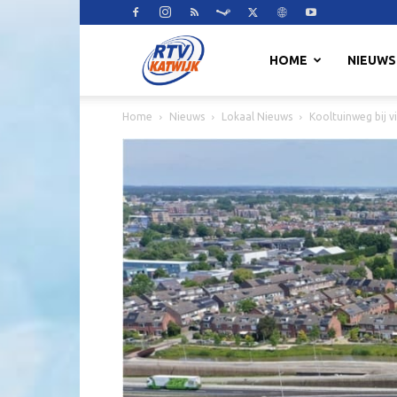
RTV
HOME
NIEUWS
Home
Nieuws
Lokaal Nieuws
Kooltuinweg bij 
Katwijk