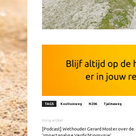
TAGS
Kooltuinweg
N206
Tjalmaweg
Vorig artikel
[Podcast] Wethouder Gerard Moster over de
‘Impactanalyse Verdichtingsvisie’