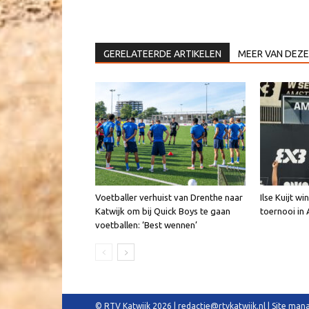
GERELATEERDE ARTIKELEN
MEER VAN DEZE
Voetballer verhuist van Drenthe naar
Ilse Kuijt w
Katwijk om bij Quick Boys te gaan
toernooi i
voetballen: ‘Best wennen’
© RTV Katwijk 2026 | redactie@rtvkatwijk.nl | Site m