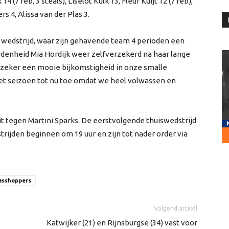
4 (7 reb, 3 steals), Liselot Kulk 13, Fleur Kuijt 12 (7 reb),
s 4, Alissa van der Plas 3.
wedstrijd, waar zijn gehavende team 4 perioden een
edenheid Mia Hordijk weer zelfverzekerd na haar lange
s zeker een mooie bijkomstigheid in onze smalle
 het seizoen tot nu toe omdat we heel volwassen en
uit tegen Martini Sparks. De eerstvolgende thuiswedstrijd
trijden beginnen om 19 uur en zijn tot nader order via
rasshoppers
Volgend artikel
Katwijker (21) en Rijnsburgse (34) vast voor