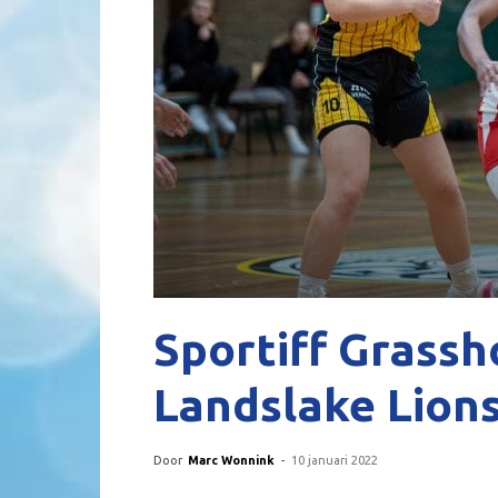
Sportiff Grassh
Landslake Lion
Door
Marc Wonnink
-
10 januari 2022