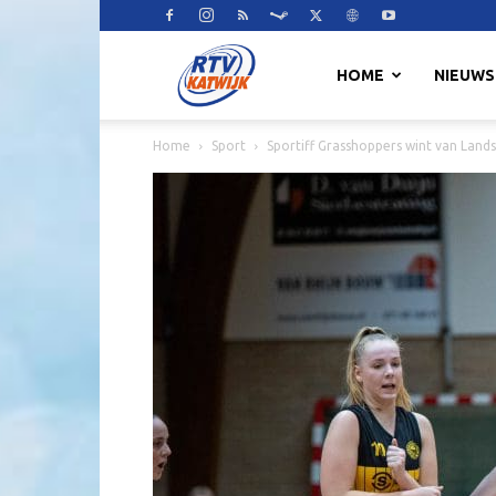
RTV
HOME
NIEUWS
Home
Sport
Sportiff Grasshoppers wint van Lands
Katwijk