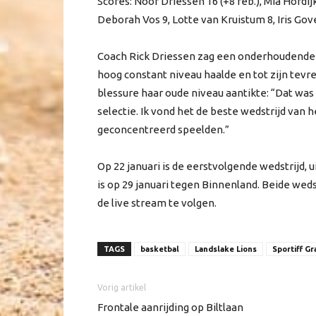
Scores: Noor Driessen 16 (+8 reb.), Mia Hordijk 1
Deborah Vos 9, Lotte van Kruistum 8, Iris Gover
Coach Rick Driessen zag een onderhoudende 
hoog constant niveau haalde en tot zijn tevr
blessure haar oude niveau aantikte: “Dat wa
selectie. Ik vond het de beste wedstrijd van
geconcentreerd speelden.”
Op 22 januari is de eerstvolgende wedstrijd, 
is op 29 januari tegen Binnenland. Beide weds
de live stream te volgen.
TAGS
basketbal
Landslake Lions
Sportiff G
Vorig artikel
Frontale aanrijding op Biltlaan