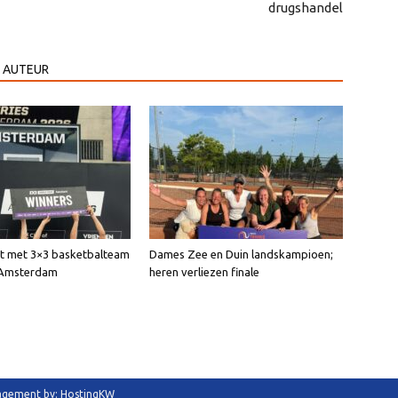
drugshandel
 AUTEUR
int met 3×3 basketbalteam
Dames Zee en Duin landskampioen;
n Amsterdam
heren verliezen finale
anagement by: HostingKW