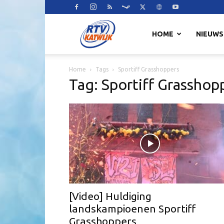
RTV
HOME
NIEUWS
Home
Tags
Sportiff Grasshoppers
Katwijk
Tag: Sportiff Grasshop
[Video] Huldiging
landskampioenen Sportiff
Grasshoppers