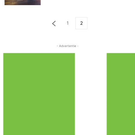
1
2
- Advertentie -