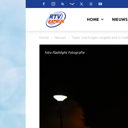
RTV
HOME
NIEUWS
Home
Nieuws
Twee voertuigen uitgebrand in Val
Katwijk
foto Flashlight Fotografie