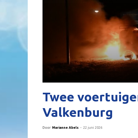
Twee voertuige
Valkenburg
Door
Marianne Abels
-
22 juni 2026