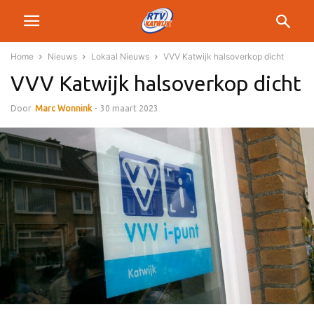
Home
Nieuws
Lokaal Nieuws
VVV Katwijk halsoverkop dicht
VVV Katwijk halsoverkop dicht
Door
Marc Wonnink
-
30 maart 2023