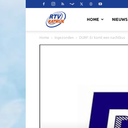
RTV
HOME
NIEUWS
Home
Ingezonden
DURF: Er komt een nachtbus
Katwijk