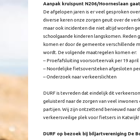
Aanpak kruispunt N206/Hoorneslaan gaat
De afgelopen jaren is er veel gesproken ove
diverse keren onze zorgen geuit over de verk
maar ook incidenten die niet altijd worden g
schoolgaande kinderen langskomen. Reden 
komen er door de gemeente verschillende maat
wordt. De volgende maatregelen komen er:
– Proefafsluiting voorsorteervak per 19 april
– Noordelijke fietsoversteken afgesloten per
– Onderzoek naar verkeerslichten
DURF is tevreden dat eindelijk dit verkeerso
geluisterd naar de zorgen van veel inwoners 
partijen. Wij zijn ontzettend benieuwd naar 
verkeersveilige plek voor fietsers in Katwijk!
DURF op bezoek bij biljartvereniging De B