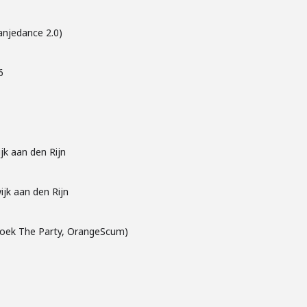
anjedance 2.0)
6
ijk aan den Rijn
ijk aan den Rijn
tboek The Party, OrangeScum)