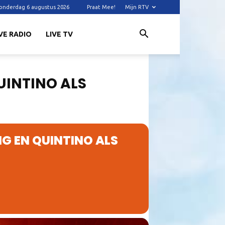
onderdag 6 augustus 2026
Praat Mee!
Mijn RTV
VE RADIO
LIVE TV
UINTINO ALS
NG EN QUINTINO ALS