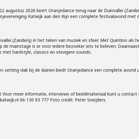
 22 augustus 2026 keert Oranjedance terug naar de Duinvallei (Zande
jevereniging Katwijk aan den Rijn een complete festivalavond met dr
vallei (Zanderij) in het teken van muziek en sfeer. Met Quintino als h
p de mainstage is er voor iedere bezoeker iets te beleven. Daarnaa
met hardstyle, classics en stevigere sounds.
 setting vlak bij de duinen biedt Oranjedance een complete avond uit
t Voor meer informatie, interviews of beeldmateriaal kunt u contac
atwijk.nl 06-130 93 777 Foto credit: Peter Sneijders