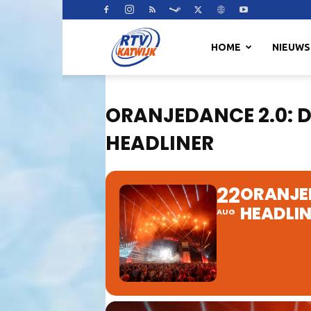
RTV
HOME
NIEUWS
Katwijk
ORANJEDANCE 2.0: D
HEADLINER
22
ORANJED
HEADLI
AUG