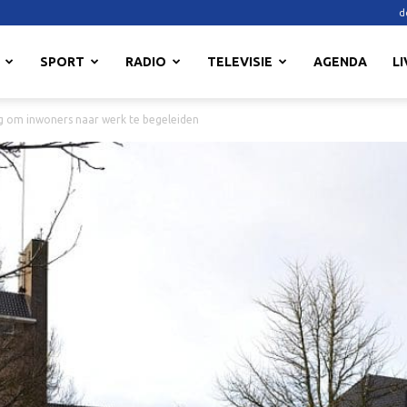
d
SPORT
RADIO
TELEVISIE
AGENDA
LI
ig om inwoners naar werk te begeleiden