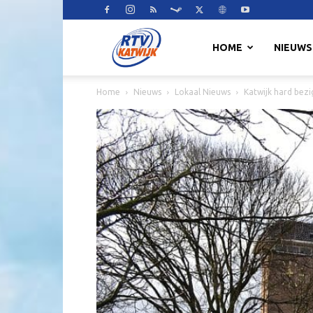
RTV
HOME
NIEUWS
Home
Nieuws
Lokaal Nieuws
Katwijk hard bez
Katwijk