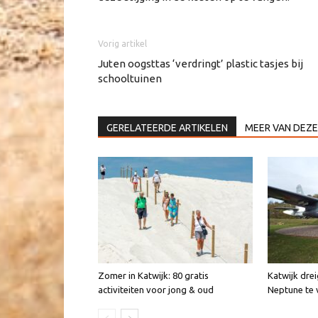
Vorig artikel
Juten oogsttas ‘verdringt’ plastic tasjes bij
schooltuinen
GERELATEERDE ARTIKELEN
MEER VAN DEZE
Zomer in Katwijk: 80 gratis
Katwijk dre
activiteiten voor jong & oud
Neptune te 