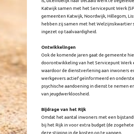
is, uiteindelijk naar betaald werk te begele
Katwijk samen met het Servicepunt Werk (SP
gemeenten Katwijk, Noordwijk, Hillegom, Lis
hebben zij samen met het Welzijnskwartier s
ingezet op taalvaardigheid.
Ontwikkelingen
Ook de komende jaren gaat de gemeente hier
doorontwikkeling van het Servicepunt Werk 
waardoor de dienstverlening aan inwoners 
werkgevers actief geïnformeerd en onderst
psychische aandoening in dienst te nemen en
van jeugdwerkloosheid.
Bijdrage van het Rijk
Omdat het aantal inwoners met een bijstand
bij het Rijk in voor extra budget (de zogehe
deze stijging in de kosten op te vangen.